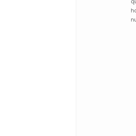
q
h
n