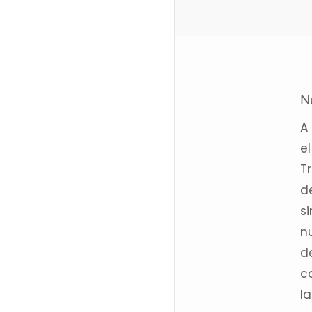
Nu
A
e
T
d
s
n
d
c
l