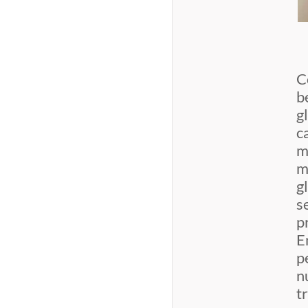
C
b
g
c
m
m
g
s
p
E
p
n
t