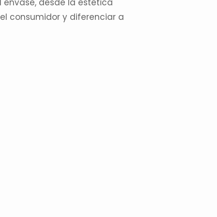
l envase
, desde la estética
del consumidor y diferenciar a