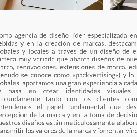
omo agencia de diseño líder especializada en
ebidas y en la creación de marcas, destaca
lobales
y locales a través de un diseño de e
artera muy variada que abarca diseños de nue
arca, renovaciones, extensiones de marca,
ed
enudo se conoce como «packvertising») y la 
lobales, aportamos una gran experiencia a cad
e basa en crear identidades visuales 
rofundamente tanto con los clientes com
ntendemos el papel fundamental que d
ercepción de la marca y en la toma de decisi
uestros diseños están meticulosamente elabora
ransmitir los valores de la marca y fomentar vín