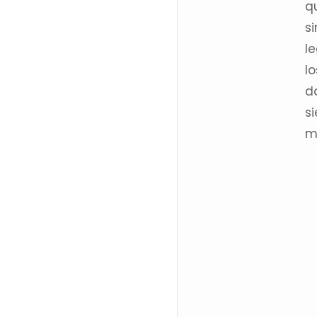
q
si
l
l
d
s
m